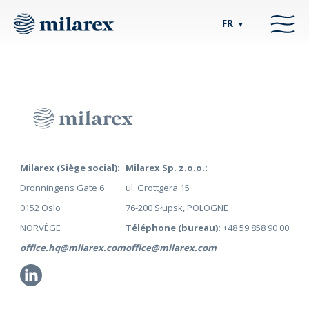
FR
▼
Milarex (Siège social):
Milarex Sp. z.o.o.:
Dronningens Gate 6
ul. Grottgera 15
0152 Oslo
76-200 Słupsk, POLOGNE
NORVÈGE
Téléphone (bureau):
+48 59 858 90 00
office.hq@milarex.com
office@milarex.com
Li