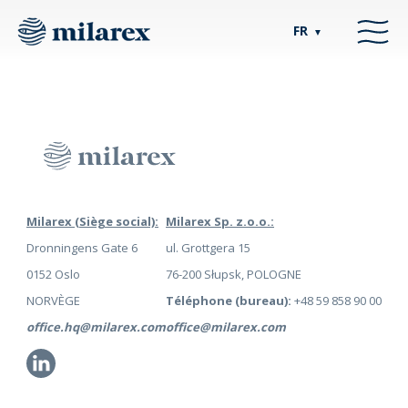
FR
▼
Milarex (Siège social):
Milarex Sp. z.o.o.:
Dronningens Gate 6
ul. Grottgera 15
0152 Oslo
76-200 Słupsk, POLOGNE
NORVÈGE
Téléphone (bureau):
+48 59 858 90 00
office.hq@milarex.com
office@milarex.com
Li