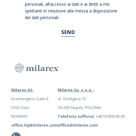
personali, all’accesso ai dati e ai diritti a me
spettanti in relazione alla messa a disposizione
dei dati personali.
Milarex AS:
Milarex Sp. z.o.o.:
Dronningens Gate 6
ul. Grottgera 15
0152 Oslo
76-200 Słupsk, POLONIA
NORWAY
Telefono (ufficio):
+48 59 858 90 00
office.hq@milarex.com
office@milarex.com