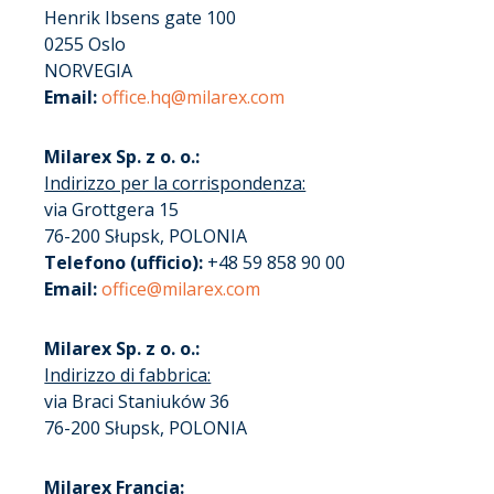
Henrik Ibsens gate 100
0255 Oslo
NORVEGIA
Email:
office.hq@milarex.com
Milarex Sp. z o. o.:
Indirizzo per la corrispondenza:
via Grottgera 15
76-200 Słupsk, POLONIA
Telefono (ufficio):
+48 59 858 90 00
Email:
office@milarex.com
Milarex Sp. z o. o.:
Indirizzo di fabbrica:
via Braci Staniuków 36
76-200 Słupsk, POLONIA
Milarex Francia: