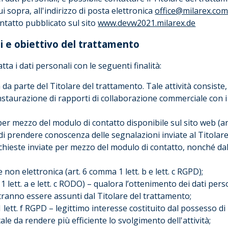
i sopra, all'indirizzo di posta elettronica
office@milarex.co
tatto pubblicato sul sito
www.devw2021.milarex.de
i e obiettivo del trattamento
tta i dati personali con le seguenti finalità:
da parte del Titolare del trattamento. Tale attività consiste, 
instaurazione di rapporti di collaborazione commerciale con i 
per mezzo del modulo di contatto disponibile sul sito web (ar
 di prendere conoscenza delle segnalazioni inviate al Titolar
richieste inviate per mezzo del modulo di contatto, nonché dal
 non elettronica (art. 6 comma 1 lett. b e lett. c RGPD);
 lett. a e lett. c RODO) – qualora l’ottenimento dei dati perso
otranno essere assunti dal Titolare del trattamento;
 lett. f RGPD – legittimo interesse costituito dal possesso di 
le da rendere più efficiente lo svolgimento dell'attività;