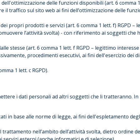
ini dell'ottimizzazione delle funzioni disponibili (art. 6 comma 
e il traffico sul sito web ai fini dell’ottimizzazione delle funz
dei propri prodotti e servizi (art. 6 comma 1 lett. f) RGPD – 
promuovere l’attività svolta) - con riferimento ai soggetti ch
dalle stesse (art. 6 comma 1 lett. f RGPD – legittimo interesse
ivamente, procedimenti esecutivi, ai fini dell'esercizio dei diri
comma 1 lett. c RGPD).
ttere i dati personali ad altri soggetti che li tratteranno. In
zati in base alle norme di legge, ai fini dell'espletamento degl
l trattamento nell’ambito dell’attività svolta, dietro ordine d
i servizi esterni (anche informatici e di selezione).