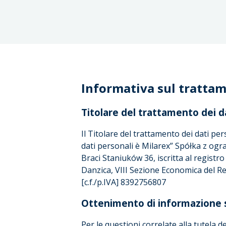
Informativa sul trattam
Titolare del trattamento dei d
Il Titolare del trattamento dei dati pers
dati personali è Milarex” Spółka z ogr
Braci Staniuków 36, iscritta al registr
Danzica, VIII Sezione Economica del R
[c.f./p.IVA] 8392756807
Ottenimento di informazione s
Per le questioni correlate alla tutela de