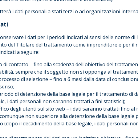
erà i dati personali a stati terzi o ad organizzazioni interna
ati
onservare i dati per i periodi indicati ai sensi delle norme di
to del Titolare del trattamento come imprenditore e per il ri
indicati a seguire:
di contatto – fino alla scadenza dell'obiettivo del trattament
sabilità, sempre che il soggetto non si opponga al trattament
 processo di selezione – fino a 6 mesi dalla data di conclusio
nsenso;
 periodo di detenzione della base legale per il trattamento di dati
, i dati personali non saranno trattati a fini statistici);
 traffico degli utenti sul sito web – i dati saranno trattati fin
omunque non superiore alla detenzione della base legale per 
sito (dopo il decadimento della base legale, i dati personali non