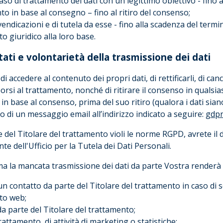
n caso di trattamento dei dati con un legittimo obiettivo - fin
to in base al consegno – fino al ritiro del consenso;
 rivendicazioni e di tutela da esse - fino alla scadenza del termi
to giuridico alla loro base.
ttati e volontarietà della trasmissione dei dati
 accedere al contenuto dei propri dati, di rettificarli, di cance
pporsi al trattamento, nonché di ritirare il consenso in quals
in base al consenso, prima del suo ritiro (qualora i dati siano 
o di un messaggio email all’indirizzo indicato a seguire:
gdp
e del Titolare del trattamento violi le norme RGPD, avrete il 
nte dell'Ufficio per la Tutela dei Dati Personali.
 ma la mancata trasmissione dei dati da parte Vostra renderà 
 un contatto da parte del Titolare del trattamento in caso di
ito web;
a parte del Titolare del trattamento;
rattamento, di attività di marketing o statistiche;