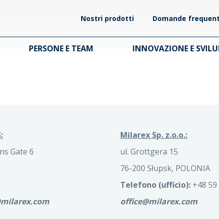
Nostri prodotti
Domande frequent
PERSONE E TEAM
INNOVAZIONE E SVIL
:
Milarex Sp. z.o.o.:
ns Gate 6
ul. Grottgera 15
76-200 Słupsk, POLONIA
Telefono (ufficio):
+48 59 
@milarex.com
office@milarex.com