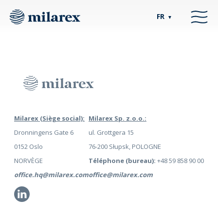
FR
▼
Milarex (Siège social):
Milarex Sp. z.o.o.:
Dronningens Gate 6
ul. Grottgera 15
0152 Oslo
76-200 Słupsk, POLOGNE
NORVÈGE
Téléphone (bureau):
+48 59 858 90 00
office.hq@milarex.com
office@milarex.com
Li