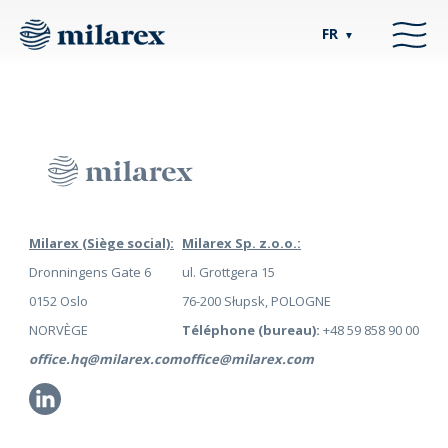
FR
▼
Milarex (Siège social):
Milarex Sp. z.o.o.:
Dronningens Gate 6
ul. Grottgera 15
0152 Oslo
76-200 Słupsk, POLOGNE
NORVÈGE
Téléphone (bureau):
+48 59 858 90 00
office.hq@milarex.com
office@milarex.com
Li