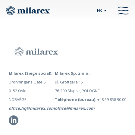
FR
▼
Milarex (Siège social):
Milarex Sp. z.o.o.:
Dronningens Gate 6
ul. Grottgera 15
0152 Oslo
76-200 Słupsk, POLOGNE
NORVÈGE
Téléphone (bureau):
+48 59 858 90 00
office.hq@milarex.com
office@milarex.com
Li