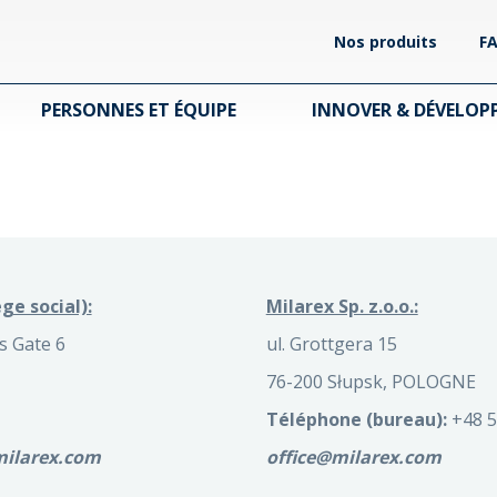
Nos produits
F
PERSONNES ET ÉQUIPE
INNOVER & DÉVELOP
ge social):
Milarex Sp. z.o.o.:
 Gate 6
ul. Grottgera 15
76-200 Słupsk, POLOGNE
Téléphone (bureau):
+48 5
milarex.com
office@milarex.com