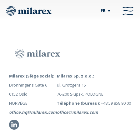
FR
▼
Milarex (Siège social):
Milarex Sp. z.o.o.:
Dronningens Gate 6
ul. Grottgera 15
0152 Oslo
76-200 Słupsk, POLOGNE
NORVÈGE
Téléphone (bureau):
+48 59 858 90 00
office.hq@milarex.com
office@milarex.com
Li