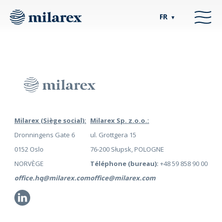
FR
▼
Milarex (Siège social):
Milarex Sp. z.o.o.:
Dronningens Gate 6
ul. Grottgera 15
0152 Oslo
76-200 Słupsk, POLOGNE
NORVÈGE
Téléphone (bureau):
+48 59 858 90 00
office.hq@milarex.com
office@milarex.com
Li