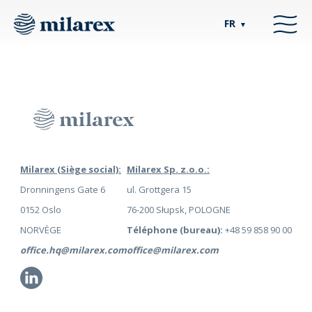
FR
▼
Milarex (Siège social):
Milarex Sp. z.o.o.:
Dronningens Gate 6
ul. Grottgera 15
0152 Oslo
76-200 Słupsk, POLOGNE
NORVÈGE
Téléphone (bureau):
+48 59 858 90 00
office.hq@milarex.com
office@milarex.com
Li