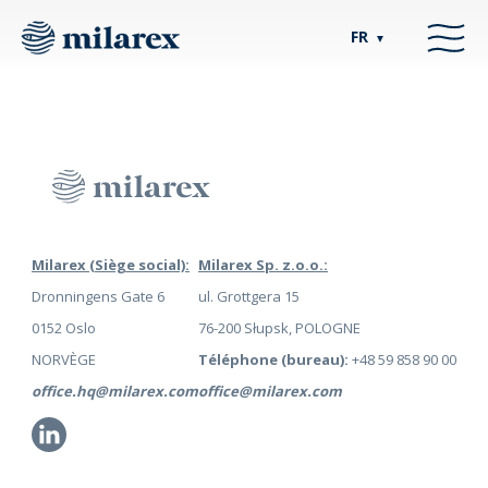
FR
▼
Milarex (Siège social):
Milarex Sp. z.o.o.:
Dronningens Gate 6
ul. Grottgera 15
0152 Oslo
76-200 Słupsk, POLOGNE
NORVÈGE
Téléphone (bureau):
+48 59 858 90 00
office.hq@milarex.com
office@milarex.com
Li