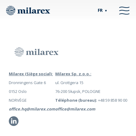
FR
▼
Milarex (Siège social):
Milarex Sp. z.o.o.:
Dronningens Gate 6
ul. Grottgera 15
0152 Oslo
76-200 Słupsk, POLOGNE
NORVÈGE
Téléphone (bureau):
+48 59 858 90 00
office.hq@milarex.com
office@milarex.com
Li