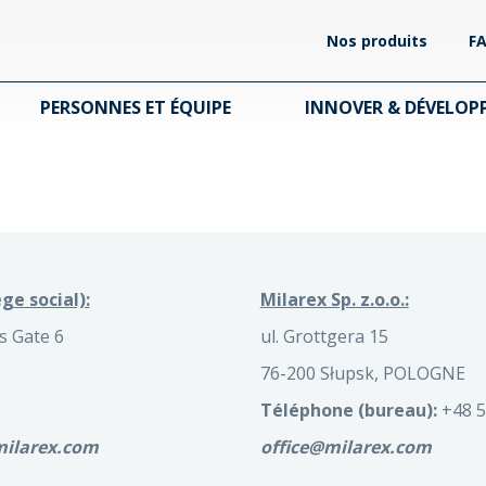
Nos produits
F
PERSONNES ET ÉQUIPE
INNOVER & DÉVELOP
ge social):
Milarex Sp. z.o.o.:
 Gate 6
ul. Grottgera 15
76-200 Słupsk, POLOGNE
Téléphone (bureau):
+48 5
milarex.com
office@milarex.com