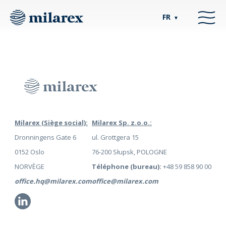
FR
▼
Milarex (Siège social):
Milarex Sp. z.o.o.:
Dronningens Gate 6
ul. Grottgera 15
0152 Oslo
76-200 Słupsk, POLOGNE
NORVÈGE
Téléphone (bureau):
+48 59 858 90 00
office.hq@milarex.com
office@milarex.com
Li