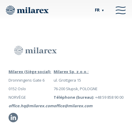
FR
▼
Milarex (Siège social):
Milarex Sp. z.o.o.:
Dronningens Gate 6
ul. Grottgera 15
0152 Oslo
76-200 Słupsk, POLOGNE
NORVÈGE
Téléphone (bureau):
+48 59 858 90 00
office.hq@milarex.com
office@milarex.com
Li