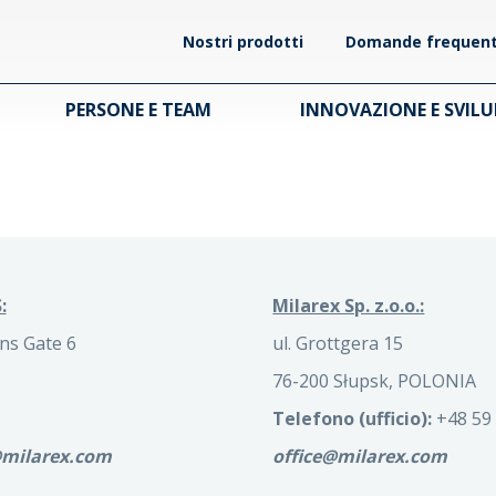
Nostri prodotti
Domande frequent
PERSONE E TEAM
INNOVAZIONE E SVIL
:
Milarex Sp. z.o.o.:
ns Gate 6
ul. Grottgera 15
76-200 Słupsk, POLONIA
Telefono (ufficio):
+48 59 
@milarex.com
office@milarex.com