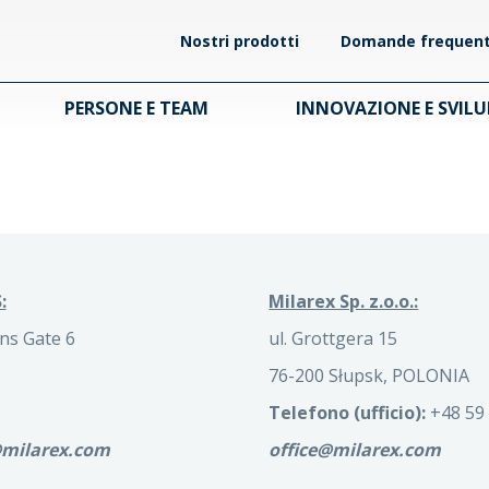
Nostri prodotti
Domande frequent
PERSONE E TEAM
INNOVAZIONE E SVIL
:
Milarex Sp. z.o.o.:
ns Gate 6
ul. Grottgera 15
76-200 Słupsk, POLONIA
Telefono (ufficio):
+48 59 
@milarex.com
office@milarex.com