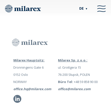
DE
▼
Milarex Hauptsitz:
Milarex Sp. z.o.o.:
Dronningens Gate 6
ul. Grottgera 15
0152 Oslo
76-200 Słupsk, POLEN
NORWAY
Büro Tel:
+48 59 858 90 00
office.hq@milarex.com
office@milarex.com
Li