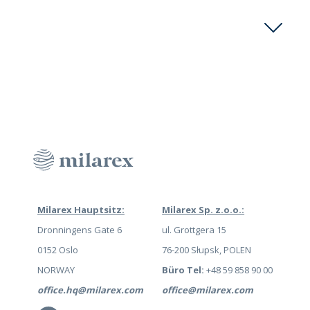
Milarex Hauptsitz:
Milarex Sp. z.o.o.:
Dronningens Gate 6
ul. Grottgera 15
0152 Oslo
76-200 Słupsk, POLEN
NORWAY
Büro Tel:
+48 59 858 90 00
office.hq@milarex.com
office@milarex.com