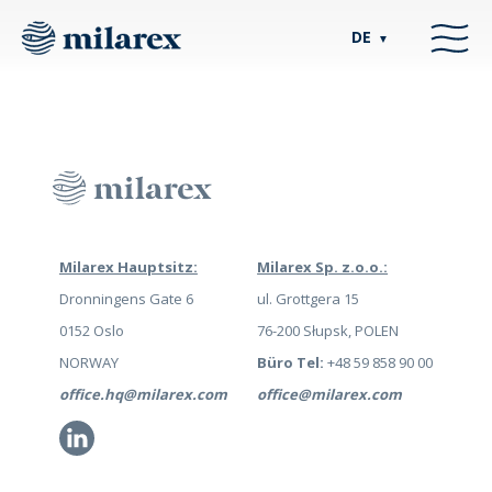
DE
▼
Milarex Hauptsitz:
Milarex Sp. z.o.o.:
Dronningens Gate 6
ul. Grottgera 15
0152 Oslo
76-200 Słupsk, POLEN
NORWAY
Büro Tel:
+48 59 858 90 00
office.hq@milarex.com
office@milarex.com
Li