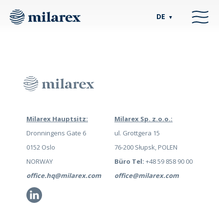
DE
▼
Milarex Hauptsitz:
Milarex Sp. z.o.o.:
Dronningens Gate 6
ul. Grottgera 15
0152 Oslo
76-200 Słupsk, POLEN
NORWAY
Büro Tel:
+48 59 858 90 00
office.hq@milarex.com
office@milarex.com
Li