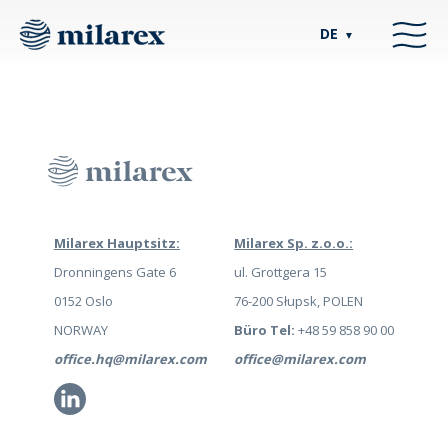
DE
▼
Milarex Hauptsitz:
Milarex Sp. z.o.o.:
Dronningens Gate 6
ul. Grottgera 15
0152 Oslo
76-200 Słupsk, POLEN
NORWAY
Büro Tel:
+48 59 858 90 00
office.hq@milarex.com
office@milarex.com
Li