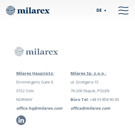
DE
▼
Milarex Hauptsitz:
Milarex Sp. z.o.o.:
Dronningens Gate 6
ul. Grottgera 15
0152 Oslo
76-200 Słupsk, POLEN
NORWAY
Büro Tel:
+48 59 858 90 00
office.hq@milarex.com
office@milarex.com
Li