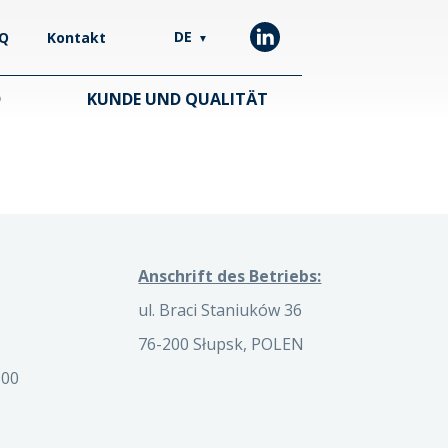
DE
Q
Kontakt
▼
D
KUNDE UND QUALITÄT
Anschrift des Betriebs:
ul. Braci Staniuków 36
76-200 Słupsk, POLEN
 00