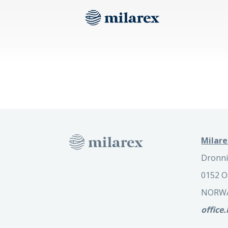
Milare
Dronni
0152 O
NORW
office