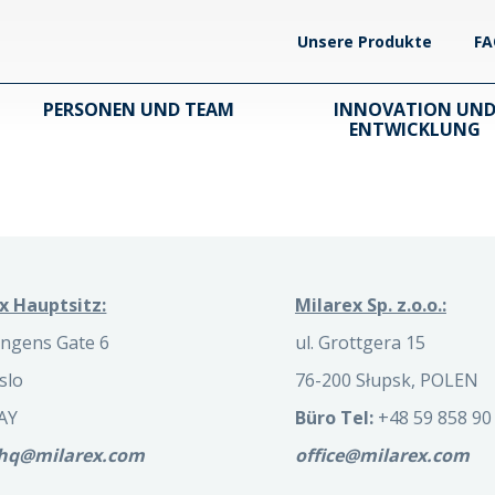
Unsere Produkte
FA
PERSONEN UND TEAM
INNOVATION UN
ENTWICKLUNG
x Hauptsitz:
Milarex Sp. z.o.o.:
ngens Gate 6
ul. Grottgera 15
slo
76-200 Słupsk, POLEN
AY
Büro Tel:
+48 59 858 90
.hq@milarex.com
office@milarex.com