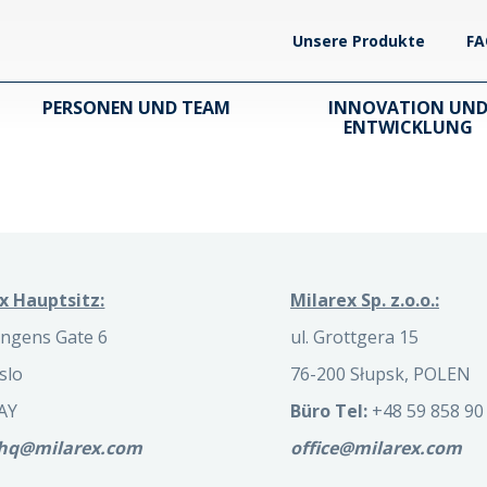
Unsere Produkte
FA
PERSONEN UND TEAM
INNOVATION UN
ENTWICKLUNG
x Hauptsitz:
Milarex Sp. z.o.o.:
ngens Gate 6
ul. Grottgera 15
slo
76-200 Słupsk, POLEN
AY
Büro Tel:
+48 59 858 90
.hq@milarex.com
office@milarex.com