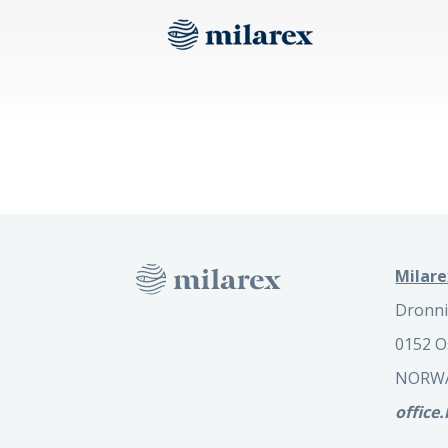
Milare
Dronni
0152 O
NORW
office