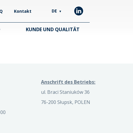
DE
Q
Kontakt
▼
D
KUNDE UND QUALITÄT
Anschrift des Betriebs:
ul. Braci Staniuków 36
76-200 Słupsk, POLEN
 00