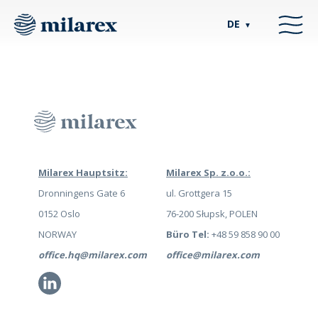
DE
▼
Milarex Hauptsitz:
Milarex Sp. z.o.o.:
Dronningens Gate 6
ul. Grottgera 15
0152 Oslo
76-200 Słupsk, POLEN
NORWAY
Büro Tel:
+48 59 858 90 00
office.hq@milarex.com
office@milarex.com
Li