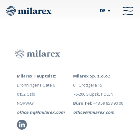
DE
▼
Milarex Hauptsitz:
Milarex Sp. z.o.o.:
Dronningens Gate 6
ul. Grottgera 15
0152 Oslo
76-200 Słupsk, POLEN
NORWAY
Büro Tel:
+48 59 858 90 00
office.hq@milarex.com
office@milarex.com
Li