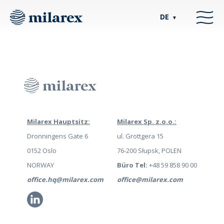
DE
▼
Milarex Hauptsitz:
Milarex Sp. z.o.o.:
Dronningens Gate 6
ul. Grottgera 15
0152 Oslo
76-200 Słupsk, POLEN
NORWAY
Büro Tel:
+48 59 858 90 00
office.hq@milarex.com
office@milarex.com
Li