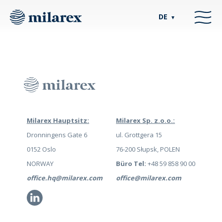
DE
▼
Milarex Hauptsitz:
Milarex Sp. z.o.o.:
Dronningens Gate 6
ul. Grottgera 15
0152 Oslo
76-200 Słupsk, POLEN
NORWAY
Büro Tel:
+48 59 858 90 00
office.hq@milarex.com
office@milarex.com
Li