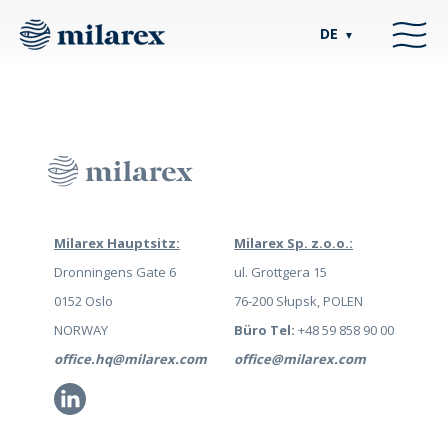
DE
▼
Milarex Hauptsitz:
Milarex Sp. z.o.o.:
Dronningens Gate 6
ul. Grottgera 15
0152 Oslo
76-200 Słupsk, POLEN
NORWAY
Büro Tel:
+48 59 858 90 00
office.hq@milarex.com
office@milarex.com
Li