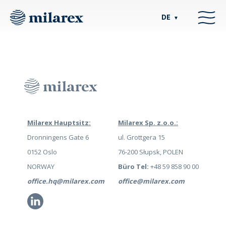
DE
▼
Milarex Hauptsitz:
Milarex Sp. z.o.o.:
Dronningens Gate 6
ul. Grottgera 15
0152 Oslo
76-200 Słupsk, POLEN
NORWAY
Büro Tel:
+48 59 858 90 00
office.hq@milarex.com
office@milarex.com
Li