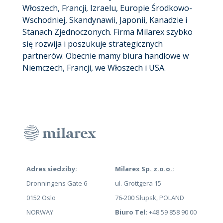
Włoszech, Francji, Izraelu, Europie Środkowo-
Wschodniej, Skandynawii, Japonii, Kanadzie i
Stanach Zjednoczonych. Firma Milarex szybko
się rozwija i poszukuje strategicznych
partnerów. Obecnie mamy biura handlowe w
Niemczech, Francji, we Włoszech i USA.
Adres siedziby:
Milarex Sp. z.o.o.:
Dronningens Gate 6
ul. Grottgera 15
0152 Oslo
76-200 Słupsk, POLAND
NORWAY
Biuro Tel:
+48 59 858 90 00