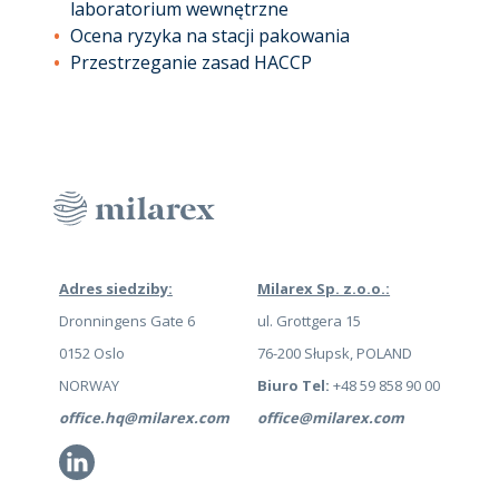
laboratorium wewnętrzne
Ocena ryzyka na stacji pakowania
Przestrzeganie zasad HACCP
Adres siedziby:
Milarex Sp. z.o.o.:
Dronningens Gate 6
ul. Grottgera 15
0152 Oslo
76-200 Słupsk, POLAND
NORWAY
Biuro Tel:
+48 59 858 90 00
office.hq@milarex.com
office@milarex.com
Li