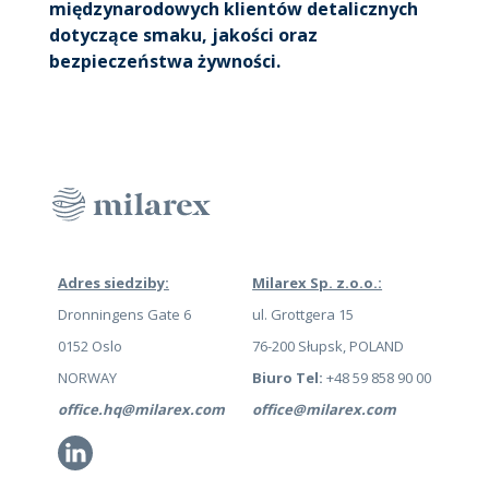
międzynarodowych klientów detalicznych
dotyczące smaku, jakości oraz
bezpieczeństwa żywności.
Adres siedziby:
Milarex Sp. z.o.o.:
Dronningens Gate 6
ul. Grottgera 15
0152 Oslo
76-200 Słupsk, POLAND
NORWAY
Biuro Tel:
+48 59 858 90 00
office.hq@milarex.com
office@milarex.com
Li