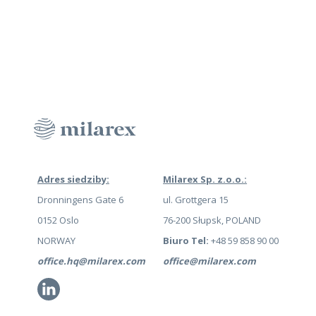
Adres siedziby:
Milarex Sp. z.o.o.:
Dronningens Gate 6
ul. Grottgera 15
0152 Oslo
76-200 Słupsk, POLAND
NORWAY
Biuro Tel:
+48 59 858 90 00
office.hq@milarex.com
office@milarex.com
Li