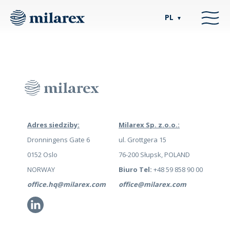
PL
▼
Adres siedziby:
Milarex Sp. z.o.o.:
Dronningens Gate 6
ul. Grottgera 15
0152 Oslo
76-200 Słupsk, POLAND
NORWAY
Biuro Tel:
+48 59 858 90 00
office.hq@milarex.com
office@milarex.com
Li