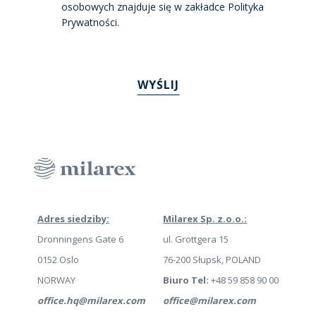
osobowych znajduje się w zakładce Polityka
Prywatności.
Adres siedziby:
Milarex Sp. z.o.o.:
Dronningens Gate 6
ul. Grottgera 15
0152 Oslo
76-200 Słupsk, POLAND
NORWAY
Biuro Tel:
+48 59 858 90 00
office.hq@milarex.com
office@milarex.com