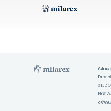
Adres 
Dronni
0152 O
NORW
office