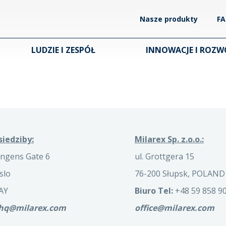
Nasze produkty
F
LUDZIE I ZESPÓŁ
INNOWACJE I ROZW
siedziby:
Milarex Sp. z.o.o.:
ngens Gate 6
ul. Grottgera 15
slo
76-200 Słupsk, POLAND
AY
Biuro Tel:
+48 59 858 90
.hq@milarex.com
office@milarex.com