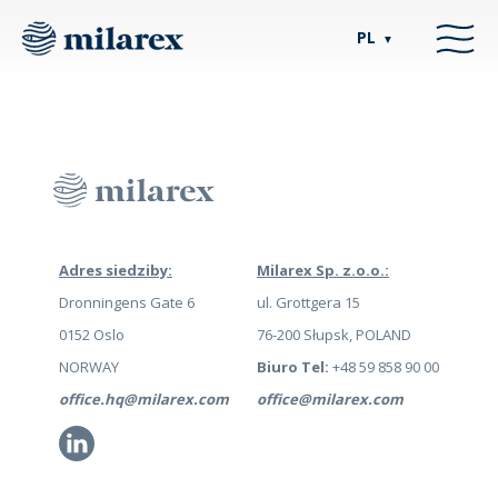
PL
▼
Adres siedziby:
Milarex Sp. z.o.o.:
Dronningens Gate 6
ul. Grottgera 15
0152 Oslo
76-200 Słupsk, POLAND
NORWAY
Biuro Tel:
+48 59 858 90 00
office.hq@milarex.com
office@milarex.com
Li