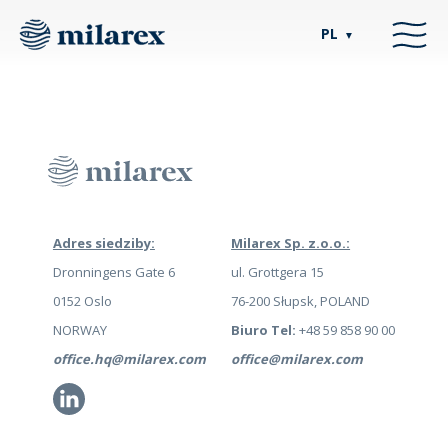
PL
▼
Adres siedziby:
Milarex Sp. z.o.o.:
Dronningens Gate 6
ul. Grottgera 15
0152 Oslo
76-200 Słupsk, POLAND
NORWAY
Biuro Tel:
+48 59 858 90 00
office.hq@milarex.com
office@milarex.com
Li