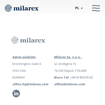
PL
▼
Adres siedziby:
Milarex Sp. z.o.o.:
Dronningens Gate 6
ul. Grottgera 15
0152 Oslo
76-200 Słupsk, POLAND
NORWAY
Biuro Tel:
+48 59 858 90 00
office.hq@milarex.com
office@milarex.com
Li