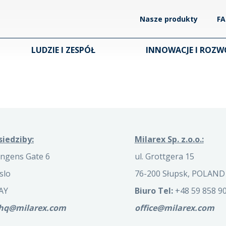
Nasze produkty
F
LUDZIE I ZESPÓŁ
INNOWACJE I ROZW
siedziby:
Milarex Sp. z.o.o.:
ngens Gate 6
ul. Grottgera 15
slo
76-200 Słupsk, POLAND
AY
Biuro Tel:
+48 59 858 90
.hq@milarex.com
office@milarex.com