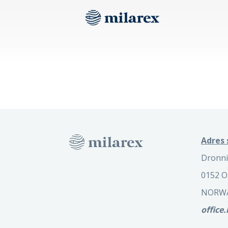
Adres 
Dronni
0152 O
NORW
office