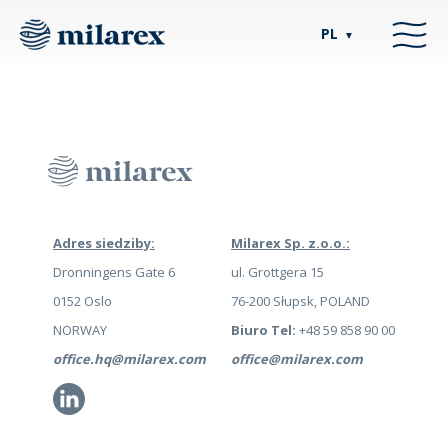
PL
▼
Adres siedziby:
Milarex Sp. z.o.o.:
Dronningens Gate 6
ul. Grottgera 15
0152 Oslo
76-200 Słupsk, POLAND
NORWAY
Biuro Tel:
+48 59 858 90 00
office.hq@milarex.com
office@milarex.com
Li