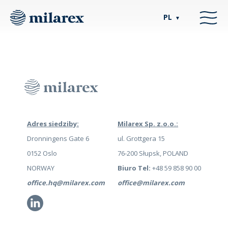
PL
▼
Adres siedziby:
Milarex Sp. z.o.o.:
Dronningens Gate 6
ul. Grottgera 15
0152 Oslo
76-200 Słupsk, POLAND
NORWAY
Biuro Tel:
+48 59 858 90 00
office.hq@milarex.com
office@milarex.com
Li