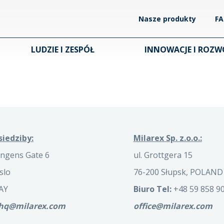
Nasze produkty
F
LUDZIE I ZESPÓŁ
INNOWACJE I ROZW
siedziby:
Milarex Sp. z.o.o.:
ngens Gate 6
ul. Grottgera 15
slo
76-200 Słupsk, POLAND
AY
Biuro Tel:
+48 59 858 90
.hq@milarex.com
office@milarex.com