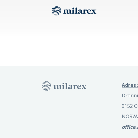
Adres 
Dronni
0152 O
NORW
office