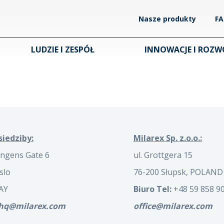
Nasze produkty
F
LUDZIE I ZESPÓŁ
INNOWACJE I ROZW
siedziby:
Milarex Sp. z.o.o.:
ngens Gate 6
ul. Grottgera 15
slo
76-200 Słupsk, POLAND
AY
Biuro Tel:
+48 59 858 90
.hq@milarex.com
office@milarex.com