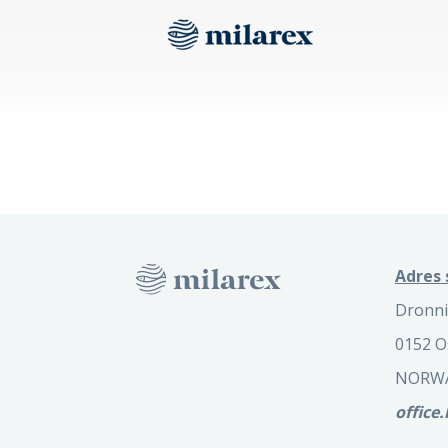
Adres 
Dronni
0152 O
NORW
office