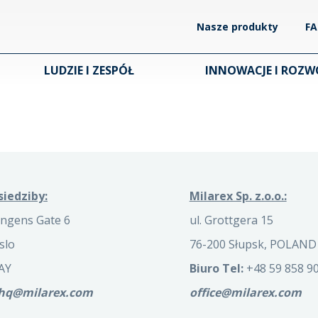
Nasze produkty
F
LUDZIE I ZESPÓŁ
INNOWACJE I ROZW
siedziby:
Milarex Sp. z.o.o.:
ngens Gate 6
ul. Grottgera 15
slo
76-200 Słupsk, POLAND
AY
Biuro Tel:
+48 59 858 90
.hq@milarex.com
office@milarex.com