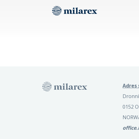
Adres 
Dronni
0152 O
NORW
office