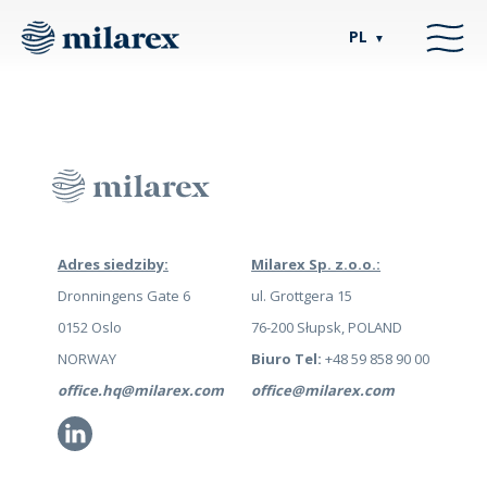
PL
▼
Adres siedziby:
Milarex Sp. z.o.o.:
Dronningens Gate 6
ul. Grottgera 15
0152 Oslo
76-200 Słupsk, POLAND
NORWAY
Biuro Tel:
+48 59 858 90 00
office.hq@milarex.com
office@milarex.com
Li